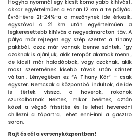
Hogyha nyomnál egy kicsit komolyabb kihívást,
akkor egyértelműen a Fanan 12 km a Te pályád.
Évről-évre 21-24%-a a mezőnynek ide érkezik,
egyszóval a 21 km után egyértelműen a
legkeresettebb kihívás a negyedmaratoni táv. A
pálya már rejteget egy szép szettet a Tihany
pakkból, azaz már vannak benne szintek, így
azoknak is ajánljuk, akik tempót akarnak menni,
de kicsit már haladóbbak, vagy azoknak, akik
most szeretnének kisebb távok után szintet
váltani. Lényegében ez “A Tihany Kör” – csak
egyszer. Nemcsak a központból indultok, de ide
is tértek vissza, a haverok, rokonok
szurkolhatnak Nektek, mikor beértek, aztán
közel a végső frissítés és le lehet heveredni
chillezni a tópartra, lehet enni-inni a gasztro
soron.
Rajt és cél a versenyközpontban!