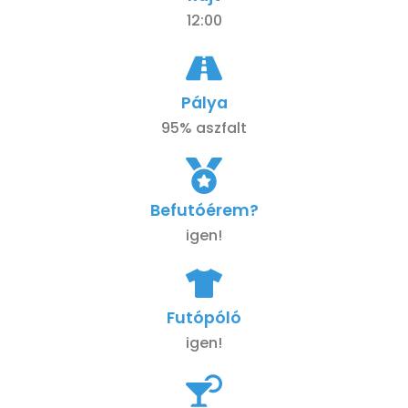
12:00
Pálya
95% aszfalt
Befutóérem?
igen!
Futópóló
igen!