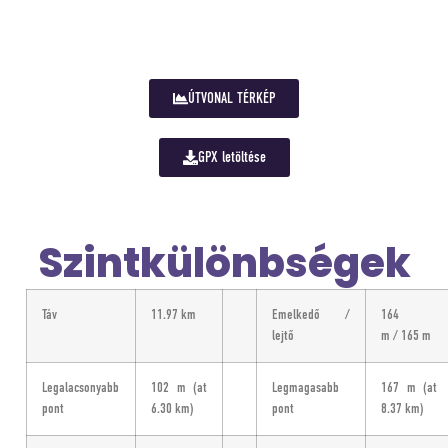
ÚTVONAL TÉRKÉP
GPX letöltése
Szintkülönbségek
Táv
11.97 km
Emelkedő /
164
lejtő
m / 165 m
Legalacsonyabb
102 m
(at
Legmagasabb
167 m
(at
pont
6.30 km)
pont
8.37 km
)