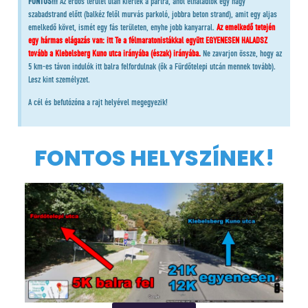
FONTOS!!!
Az erdős terület után kiértek a partra, ahol elhaladtok egy nagy
szabadstrand előtt (balkéz felől murvás parkoló, jobbra beton strand), amit egy aljas
emelkedő követ, ismét egy fás területen, enyhe jobb kanyarral.
Az emelkedő tetején
egy hármas elágazás van: itt Te a félmaratonistákkal együtt EGYENESEN HALADSZ
tovább a Klebelsberg Kuno utca irányába (észak) irányába.
Ne zavarjon össze, hogy az
5 km-es távon indulók itt balra felfordulnak (ők a Fürdőtelepi utcán mennek tovább).
Lesz kint személyzet.
A cél és befutózóna a rajt helyével megegyezik!
FONTOS HELYSZÍNEK!