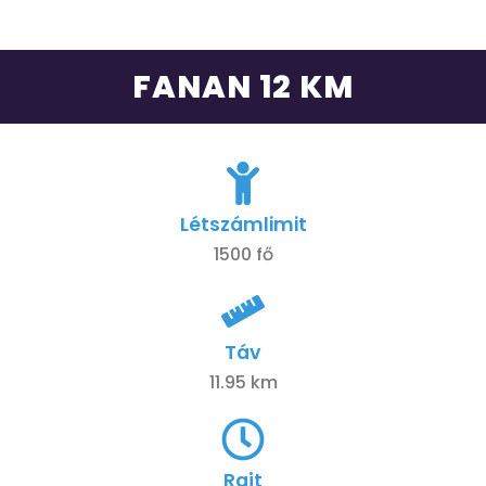
FANAN 12 KM
Létszámlimit
1500 fő
Táv
11.95 km
Rajt