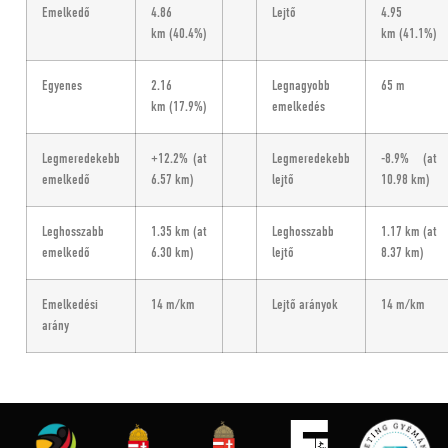
Emelkedő
4.86
Lejtő
4.95
km
(40.4%)
km
(41.1%)
Egyenes
2.16
Legnagyobb
65 m
km
(17.9%)
emelkedés
Legmeredekebb
+12.2%
(at
Legmeredekebb
-8.9%
(at
emelkedő
6.57 km)
lejtő
10.98 km)
Leghosszabb
1.35 km
(at
Leghosszabb
1.17 km
(at
emelkedő
6.30 km)
lejtő
8.37 km)
Emelkedési
14 m/km
Lejtő arányok
14 m/km
arány