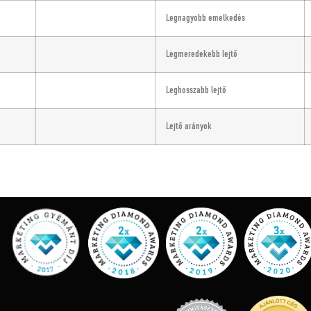
Legnagyobb emelkedés
Legmeredekebb lejtő
Leghosszabb lejtő
Lejtő arányok