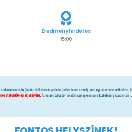
Eredményhirdetés
15:00
y szabadstrand előtt (balkéz felől murvás parkoló, jobbra beton strand), amit egy aljas emelkedő követ, 
es út (Fürdőtelepi út) irányába.
Az összes többi táv továbbhalad egyenesen a Klebelsberg Kuno utcán. L
FONTOS HELYSZÍNEK!