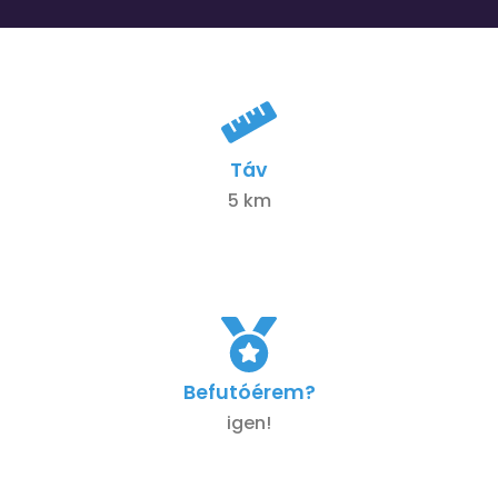
Táv
5 km
Befutóérem?
igen!