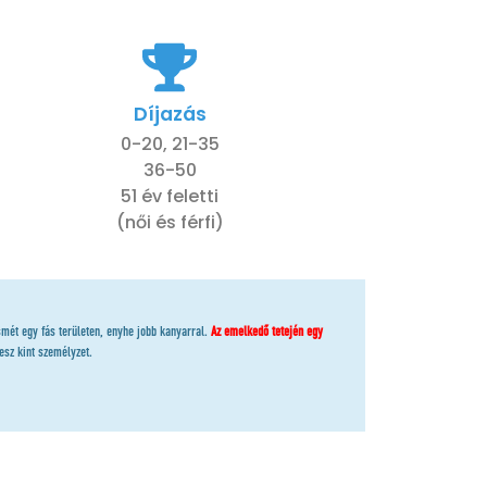
Díjazás
0-20, 21-35
36-50
51 év feletti
(női és férfi)
ismét egy fás területen, enyhe jobb kanyarral.
Az emelkedő tetején egy
esz kint személyzet.