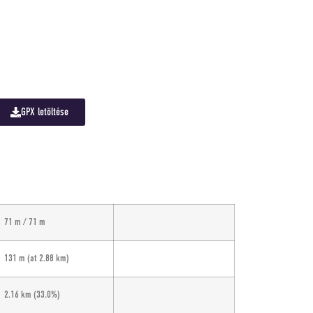
GPX letöltése
71 m / 71 m
131 m
(at 2.88 km
)
2.16 km
(33.0%)