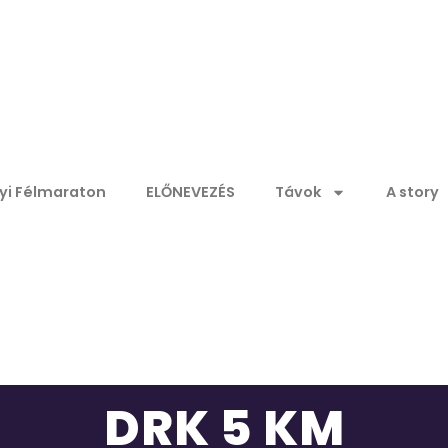
nyi Félmaraton
ELŐNEVEZÉS
Távok
A story
DRK 5 KM