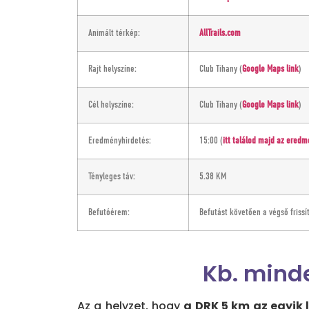
Animált térkép:
AllTrails.com
Rajt helyszíne:
Club Tihany (
Google Maps link
)
Cél helyszíne:
Club Tihany (
Google Maps link
)
Eredményhirdetés:
15:00 (
itt találod majd az ered
Tényleges táv:
5.38 KM
Befutóérem:
Befutást követően a végső frissí
Kb. minde
Az a helyzet, hogy
a DRK 5 km az egyik