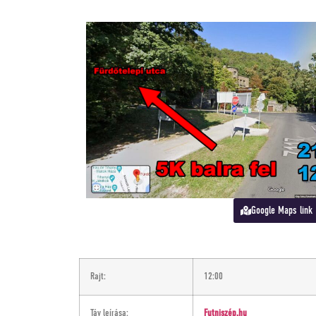
Google Maps link
Rajt:
12:00
Táv leírása:
Futniszép.hu