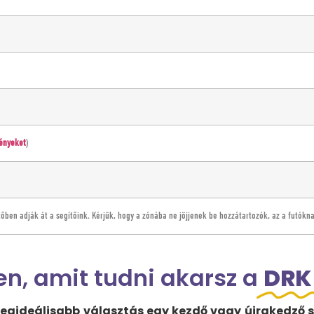
ményeket
)
tőben adják át a segítőink. Kérjük, hogy a zónába ne jöjjenek be hozzátartozók, az a futókn
n, amit tudni akarsz a
DRK
 legideálisabb választás egy kezdő vagy újrakedző