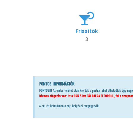
Frissítők
3
FONTOS INFORMÁCIÓK
FONTOS!!!
Az erdős terület után kiértek a partra, ahol elhaladtok egy nag
hármas elágazás van: itt a DRK 5 km TÁV BALRA ELFORDUL, fel a szerpentin
A cél és befutózóna a rajt helyével megegyezik!