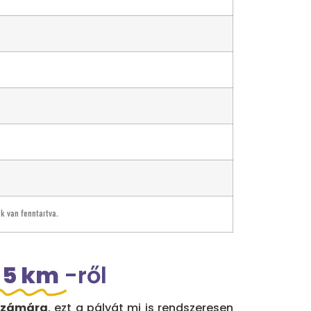
ak van fenntartva.
 5 km
-ről
 számára
, ezt a pályát mi is rendszeresen