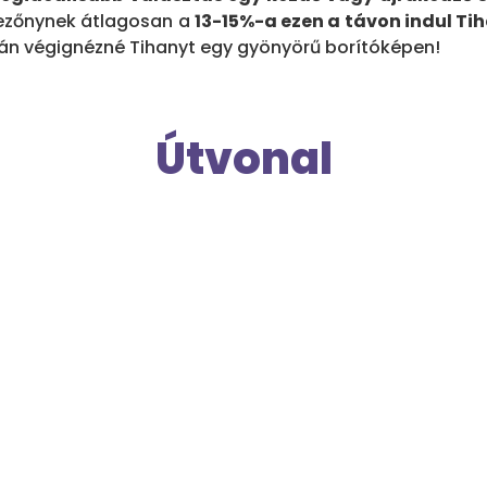
 mezőnynek átlagosan a
13-15%-a ezen a távon indul T
ztán végignézné Tihanyt egy gyönyörű borítóképen!
Útvonal