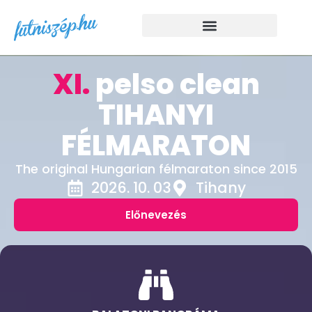
XI.
pelso clean
TIHANYI
FÉLMARATON
The original Hungarian félmaraton since 2015
2026. 10. 03
Tihany
Előnevezés