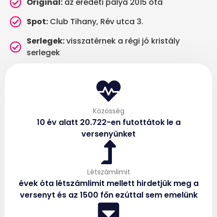
Original:
az eredeti pálya 2015 óta
Spot:
Club Tihany, Rév utca 3.
Serlegek:
visszatérnek a régi jó kristály
serlegek
Közösség
10 év alatt 20.722-en futottátok le a
versenyünket
Létszámlimit
évek óta létszámlimit mellett hirdetjük meg a
versenyt és az 1500 főn ezúttal sem emelünk