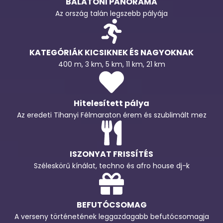
BALATONI PANORÁMA
Az ország talán legszebb pályája
KATEGÓRIÁK KICSIKNEK ÉS NAGYOKNAK
400 m, 3 km, 5 km, 11 km, 21 km
Hitelesített pálya
Az eredeti Tihanyi Félmaraton érem és szublimált mez
ISZONYAT FRISSÍTÉS
Széleskörű kínálat, techno és afro house dj-k
BEFUTÓCSOMAG
A verseny történetének leggazdagabb befutócsomagja