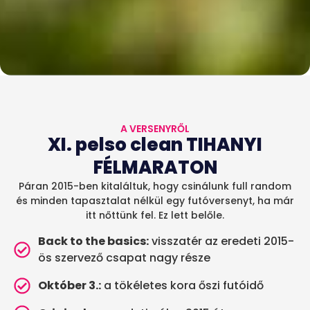
A VERSENYRŐL
XI. pelso clean TIHANYI
FÉLMARATON
Páran 2015-ben kitaláltuk, hogy csinálunk full random
és minden tapasztalat nélkül egy futóversenyt, ha már
itt nőttünk fel. Ez lett belőle.
Back to the basics:
visszatér az eredeti 2015-
ös szervező csapat nagy része
Október 3.:
a tökéletes kora őszi futóidő