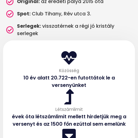
Original:
az eredeti pálya 2015 óta
Spot:
Club Tihany, Rév utca 3.
Serlegek:
visszatérnek a régi jó kristály
serlegek
Közösség
10 év alatt 20.722-en futottátok le a
versenyünket
Létszámlimit
évek óta létszámlimit mellett hirdetjük meg a
versenyt és az 1500 főn ezúttal sem emelünk