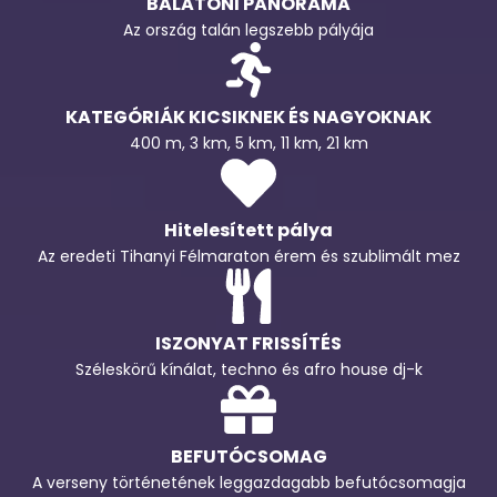
BALATONI PANORÁMA
Az ország talán legszebb pályája
KATEGÓRIÁK KICSIKNEK ÉS NAGYOKNAK
400 m, 3 km, 5 km, 11 km, 21 km
Hitelesített pálya
Az eredeti Tihanyi Félmaraton érem és szublimált mez
ISZONYAT FRISSÍTÉS
Széleskörű kínálat, techno és afro house dj-k
BEFUTÓCSOMAG
A verseny történetének leggazdagabb befutócsomagja