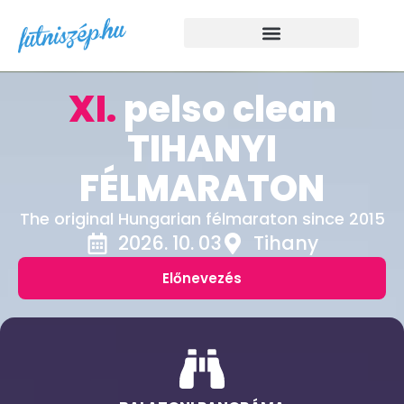
XI.
pelso clean
TIHANYI
FÉLMARATON
The original Hungarian félmaraton since 2015
2026. 10. 03
Tihany
Előnevezés