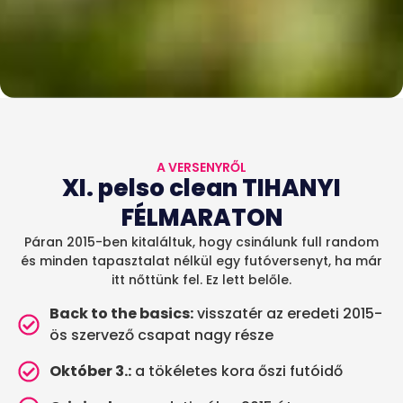
A VERSENYRŐL
XI. pelso clean TIHANYI
FÉLMARATON
Páran 2015-ben kitaláltuk, hogy csinálunk full random
és minden tapasztalat nélkül egy futóversenyt, ha már
itt nőttünk fel. Ez lett belőle.
Back to the basics:
visszatér az eredeti 2015-
ös szervező csapat nagy része
Október 3.:
a tökéletes kora őszi futóidő