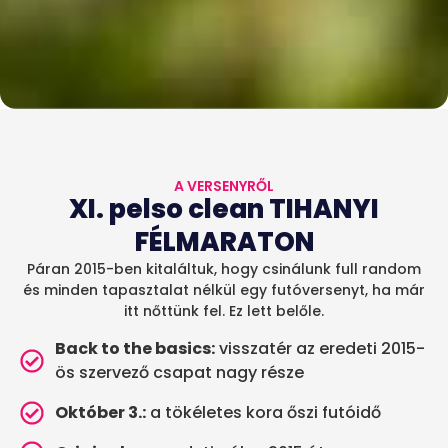
A VERSENYRŐL
XI. pelso clean TIHANYI
FÉLMARATON
Páran 2015-ben kitaláltuk, hogy csinálunk full random
és minden tapasztalat nélkül egy futóversenyt, ha már
itt nőttünk fel. Ez lett belőle.
Back to the basics:
visszatér az eredeti 2015-
ös szervező csapat nagy része
Október 3.:
a tökéletes kora őszi futóidő