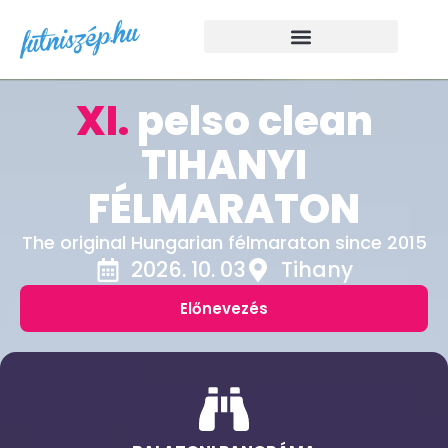
XI.
pelso clean
TIHANYI
FÉLMARATON
The original Hungarian félmaraton since 2015
2026. 10. 03
Tihany
Előnevezés