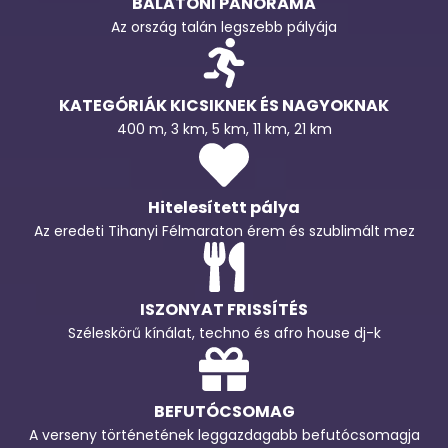
BALATONI PANORÁMA
Az ország talán legszebb pályája
KATEGÓRIÁK KICSIKNEK ÉS NAGYOKNAK
400 m, 3 km, 5 km, 11 km, 21 km
Hitelesített pálya
Az eredeti Tihanyi Félmaraton érem és szublimált mez
ISZONYAT FRISSÍTÉS
Széleskörű kínálat, techno és afro house dj-k
BEFUTÓCSOMAG
A verseny történetének leggazdagabb befutócsomagja