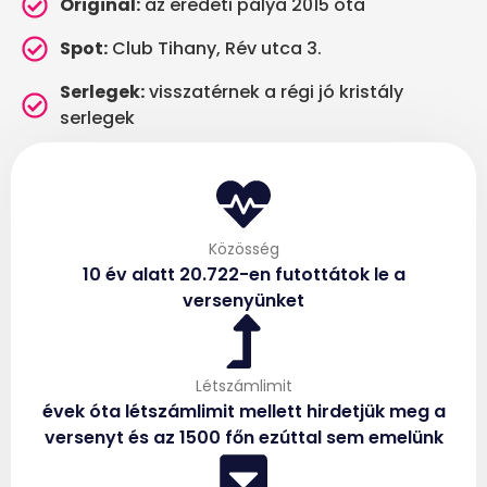
Original:
az eredeti pálya 2015 óta
Spot:
Club Tihany, Rév utca 3.
Serlegek:
visszatérnek a régi jó kristály
serlegek
Közösség
10 év alatt 20.722-en futottátok le a
versenyünket
Létszámlimit
évek óta létszámlimit mellett hirdetjük meg a
versenyt és az 1500 főn ezúttal sem emelünk