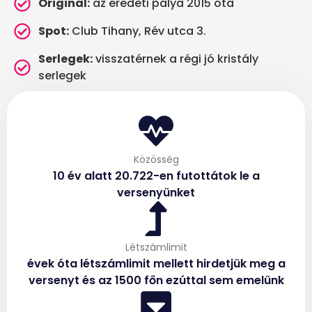
Original:
az eredeti pálya 2015 óta
Spot:
Club Tihany, Rév utca 3.
Serlegek:
visszatérnek a régi jó kristály
serlegek
Közösség
10 év alatt 20.722-en futottátok le a
versenyünket
Létszámlimit
évek óta létszámlimit mellett hirdetjük meg a
versenyt és az 1500 főn ezúttal sem emelünk