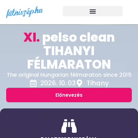
XI.
pelso clean
TIHANYI
FÉLMARATON
The original Hungarian félmaraton since 2015
2026. 10. 03
Tihany
Előnevezés