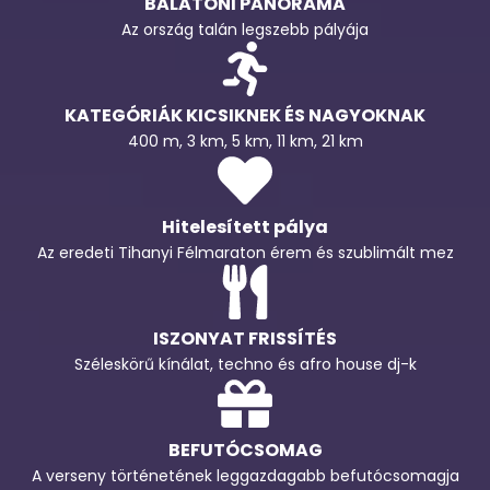
BALATONI PANORÁMA
Az ország talán legszebb pályája
KATEGÓRIÁK KICSIKNEK ÉS NAGYOKNAK
400 m, 3 km, 5 km, 11 km, 21 km
Hitelesített pálya
Az eredeti Tihanyi Félmaraton érem és szublimált mez
ISZONYAT FRISSÍTÉS
Széleskörű kínálat, techno és afro house dj-k
BEFUTÓCSOMAG
A verseny történetének leggazdagabb befutócsomagja