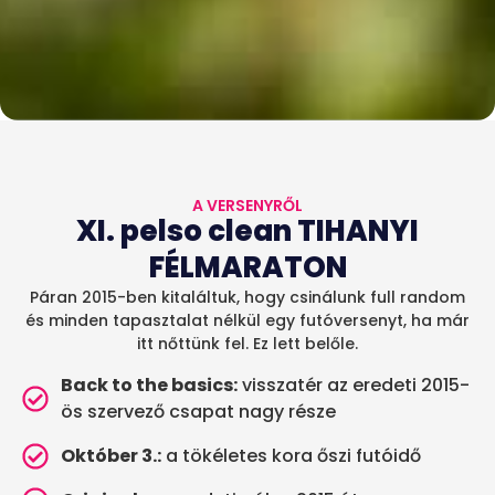
A VERSENYRŐL
XI. pelso clean TIHANYI
FÉLMARATON
Páran 2015-ben kitaláltuk, hogy csinálunk full random
és minden tapasztalat nélkül egy futóversenyt, ha már
itt nőttünk fel. Ez lett belőle.
Back to the basics:
visszatér az eredeti 2015-
ös szervező csapat nagy része
Október 3.:
a tökéletes kora őszi futóidő