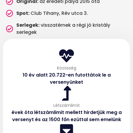
Original:
az eredeti pálya 2015 óta
Spot:
Club Tihany, Rév utca 3.
Serlegek:
visszatérnek a régi jó kristály
serlegek
Közösség
10 év alatt 20.722-en futottátok le a
versenyünket
Létszámlimit
évek óta létszámlimit mellett hirdetjük meg a
versenyt és az 1500 főn ezúttal sem emelünk