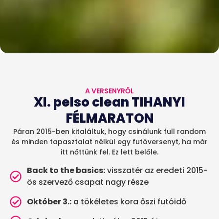
A VERSENYRŐL
XI. pelso clean TIHANYI
FÉLMARATON
Páran 2015-ben kitaláltuk, hogy csinálunk full random
és minden tapasztalat nélkül egy futóversenyt, ha már
itt nőttünk fel. Ez lett belőle.
Back to the basics:
visszatér az eredeti 2015-
ös szervező csapat nagy része
Október 3.:
a tökéletes kora őszi futóidő