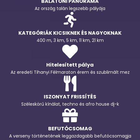
BALATONI PANORÁMA
Az ország talán legszebb pályája
KATEGÓRIÁK KICSIKNEK ÉS NAGYOKNAK
400 m, 3 km, 5 km, 11 km, 21 km
Hitelesített pálya
Az eredeti Tihanyi Félmaraton érem és szublimált mez
ISZONYAT FRISSÍTÉS
Széleskörű kínálat, techno és afro house dj-k
BEFUTÓCSOMAG
A verseny történetének leggazdagabb befutócsomagja