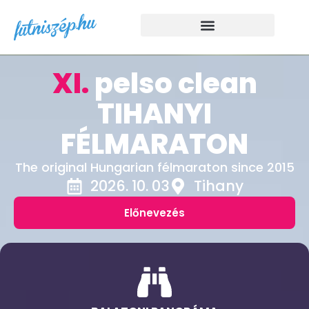
XI.
pelso clean
TIHANYI
FÉLMARATON
The original Hungarian félmaraton since 2015
2026. 10. 03
Tihany
Előnevezés