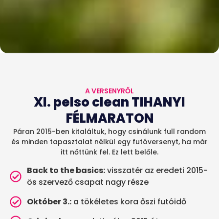
A VERSENYRŐL
XI. pelso clean TIHANYI
FÉLMARATON
Páran 2015-ben kitaláltuk, hogy csinálunk full random
és minden tapasztalat nélkül egy futóversenyt, ha már
itt nőttünk fel. Ez lett belőle.
Back to the basics:
visszatér az eredeti 2015-
ös szervező csapat nagy része
Október 3.:
a tökéletes kora őszi futóidő