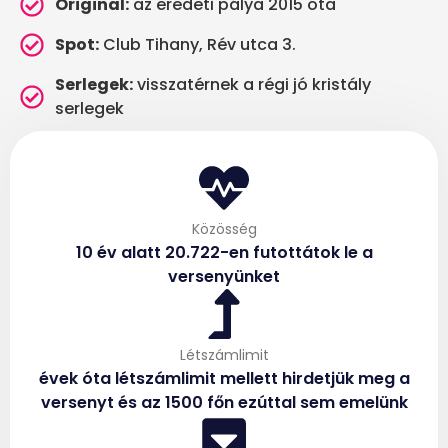
Original:
az eredeti pálya 2015 óta
Spot:
Club Tihany, Rév utca 3.
Serlegek:
visszatérnek a régi jó kristály
serlegek
Közösség
10 év alatt 20.722-en futottátok le a
versenyünket
Létszámlimit
évek óta létszámlimit mellett hirdetjük meg a
versenyt és az 1500 főn ezúttal sem emelünk