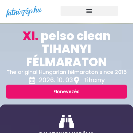
XI.
pelso clean
TIHANYI
FÉLMARATON
The original Hungarian félmaraton since 2015
2026. 10. 03
Tihany
Előnevezés