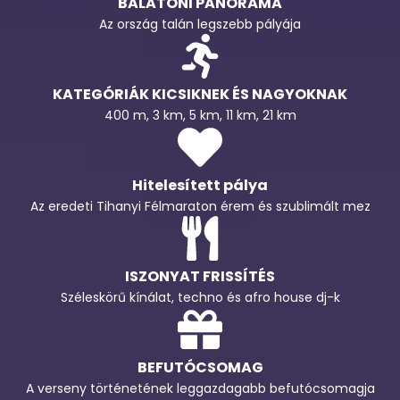
BALATONI PANORÁMA
Az ország talán legszebb pályája
KATEGÓRIÁK KICSIKNEK ÉS NAGYOKNAK
400 m, 3 km, 5 km, 11 km, 21 km
Hitelesített pálya
Az eredeti Tihanyi Félmaraton érem és szublimált mez
ISZONYAT FRISSÍTÉS
Széleskörű kínálat, techno és afro house dj-k
BEFUTÓCSOMAG
A verseny történetének leggazdagabb befutócsomagja