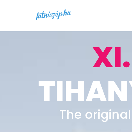
XI.
TIHAN
The origina