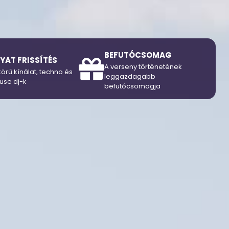
BEFUTÓCSOMAG
YAT FRISSÍTÉS
A verseny történetének
örű kínálat, techno és
leggazdagabb
use dj-k
befutócsomagja