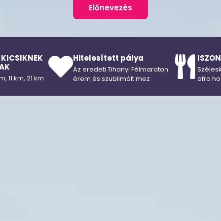
Előnevezés
Hitelesített pálya
ISZON
 KICSIKNEK
AK
Az eredeti Tihanyi Félmaraton
Szélesk
m, 11 km, 21 km
érem és szublimált mez
afro ho