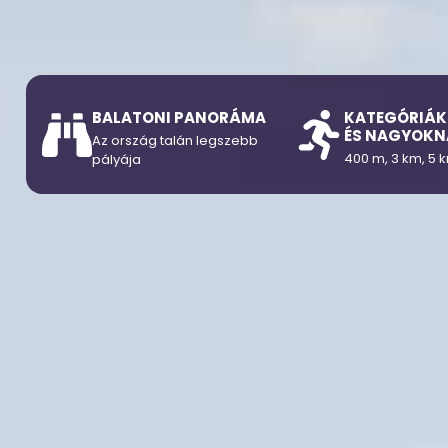
BALATONI PANORÁMA
KATEGÓRIÁK
ÉS NAGYOKN
Az ország talán legszebb
400 m, 3 km, 5 k
pályája