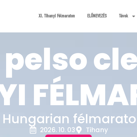
XI. Tihanyi Félmaraton
ELŐNEVEZÉS
Távok
pelso cl
YI FÉLM
l Hungarian félmarato
2026. 10. 03
Tihany