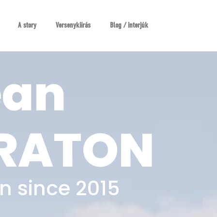
A story
Versenykiírás
Blog / interjúk
ean
ARATON
n since 2015