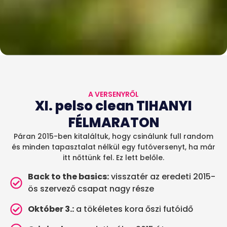
A VERSENYRŐL
XI. pelso clean TIHANYI
FÉLMARATON
Páran 2015-ben kitaláltuk, hogy csinálunk full random
és minden tapasztalat nélkül egy futóversenyt, ha már
itt nőttünk fel. Ez lett belőle.
Back to the basics:
visszatér az eredeti 2015-
ös szervező csapat nagy része
Október 3.:
a tökéletes kora őszi futóidő