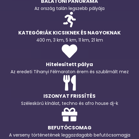
BALATONI PANORÁMA
Az ország talán legszebb pályája
KATEGÓRIÁK KICSIKNEK ÉS NAGYOKNAK
400 m, 3 km, 5 km, 11 km, 21 km
Hitelesített pálya
Az eredeti Tihanyi Félmaraton érem és szublimált mez
ISZONYAT FRISSÍTÉS
Széleskörű kínálat, techno és afro house dj-k
BEFUTÓCSOMAG
A verseny történetének leggazdagabb befutócsomagja