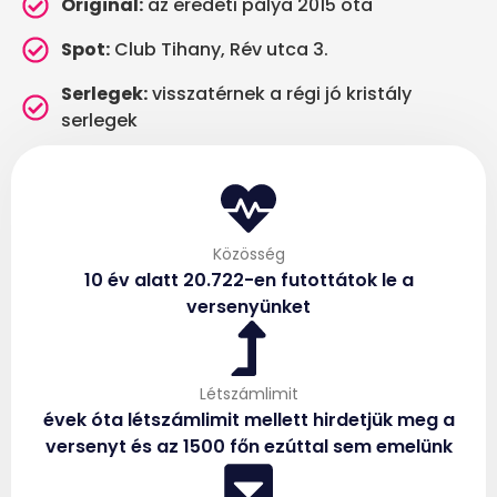
Original:
az eredeti pálya 2015 óta
Spot:
Club Tihany, Rév utca 3.
Serlegek:
visszatérnek a régi jó kristály
serlegek
Közösség
10 év alatt 20.722-en futottátok le a
versenyünket
Létszámlimit
évek óta létszámlimit mellett hirdetjük meg a
versenyt és az 1500 főn ezúttal sem emelünk