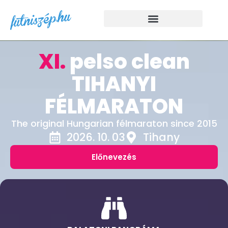
XI.
pelso clean
TIHANYI
FÉLMARATON
The original Hungarian félmaraton since 2015
2026. 10. 03
Tihany
Előnevezés