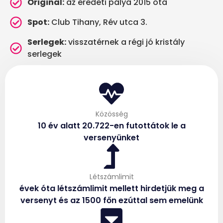
Original:
az eredeti pálya 2015 óta
Spot:
Club Tihany, Rév utca 3.
Serlegek:
visszatérnek a régi jó kristály
serlegek
Közösség
10 év alatt 20.722-en futottátok le a
versenyünket
Létszámlimit
évek óta létszámlimit mellett hirdetjük meg a
versenyt és az 1500 főn ezúttal sem emelünk