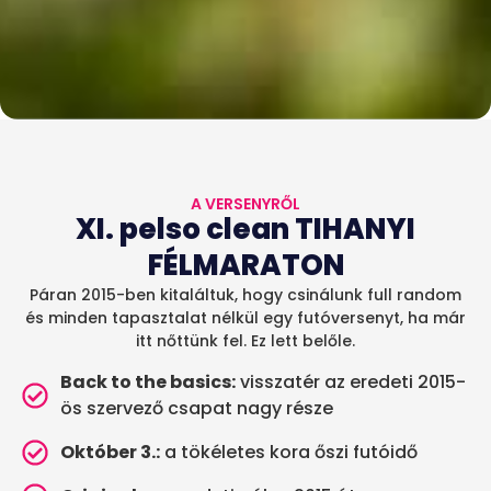
A VERSENYRŐL
XI. pelso clean TIHANYI
FÉLMARATON
Páran 2015-ben kitaláltuk, hogy csinálunk full random
és minden tapasztalat nélkül egy futóversenyt, ha már
itt nőttünk fel. Ez lett belőle.
Back to the basics:
visszatér az eredeti 2015-
ös szervező csapat nagy része
Október 3.:
a tökéletes kora őszi futóidő