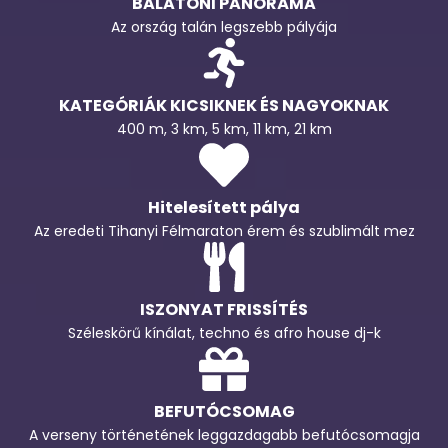
BALATONI PANORÁMA
Az ország talán legszebb pályája
KATEGÓRIÁK KICSIKNEK ÉS NAGYOKNAK
400 m, 3 km, 5 km, 11 km, 21 km
Hitelesített pálya
Az eredeti Tihanyi Félmaraton érem és szublimált mez
ISZONYAT FRISSÍTÉS
Széleskörű kínálat, techno és afro house dj-k
BEFUTÓCSOMAG
A verseny történetének leggazdagabb befutócsomagja