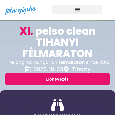
XI.
pelso clean
TIHANYI
FÉLMARATON
The original Hungarian félmaraton since 2015
2026. 10. 03
Tihany
Előnevezés