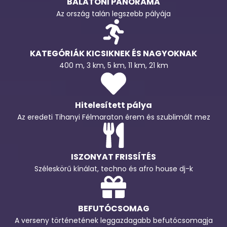
BALATONI PANORÁMA
Az ország talán legszebb pályája
KATEGÓRIÁK KICSIKNEK ÉS NAGYOKNAK
400 m, 3 km, 5 km, 11 km, 21 km
Hitelesített pálya
Az eredeti Tihanyi Félmaraton érem és szublimált mez
ISZONYAT FRISSÍTÉS
Széleskörű kínálat, techno és afro house dj-k
BEFUTÓCSOMAG
A verseny történetének leggazdagabb befutócsomagja