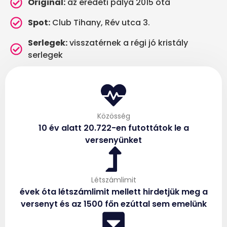
Original:
az eredeti pálya 2015 óta
Spot:
Club Tihany, Rév utca 3.
Serlegek:
visszatérnek a régi jó kristály
serlegek
Közösség
10 év alatt 20.722-en futottátok le a
versenyünket
Létszámlimit
évek óta létszámlimit mellett hirdetjük meg a
versenyt és az 1500 főn ezúttal sem emelünk