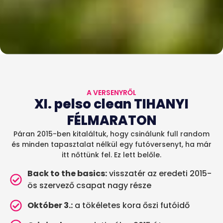
A VERSENYRŐL
XI. pelso clean TIHANYI
FÉLMARATON
Páran 2015-ben kitaláltuk, hogy csinálunk full random
és minden tapasztalat nélkül egy futóversenyt, ha már
itt nőttünk fel. Ez lett belőle.
Back to the basics:
visszatér az eredeti 2015-
ös szervező csapat nagy része
Október 3.:
a tökéletes kora őszi futóidő