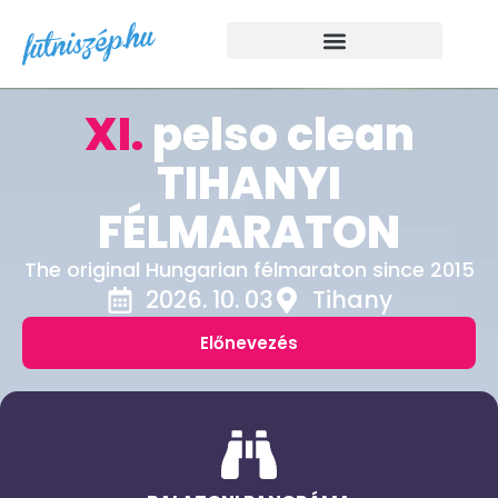
XI.
pelso clean
TIHANYI
FÉLMARATON
The original Hungarian félmaraton since 2015
2026. 10. 03
Tihany
Előnevezés