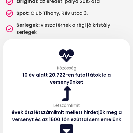
Original:
az eredeti pálya 2015 óta
Spot:
Club Tihany, Rév utca 3.
Serlegek:
visszatérnek a régi jó kristály
serlegek
Közösség
10 év alatt 20.722-en futottátok le a
versenyünket
Létszámlimit
évek óta létszámlimit mellett hirdetjük meg a
versenyt és az 1500 főn ezúttal sem emelünk