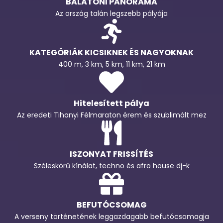
BALATONI PANORÁMA
Az ország talán legszebb pályája
KATEGÓRIÁK KICSIKNEK ÉS NAGYOKNAK
400 m, 3 km, 5 km, 11 km, 21 km
Hitelesített pálya
Az eredeti Tihanyi Félmaraton érem és szublimált mez
ISZONYAT FRISSÍTÉS
Széleskörű kínálat, techno és afro house dj-k
BEFUTÓCSOMAG
A verseny történetének leggazdagabb befutócsomagja