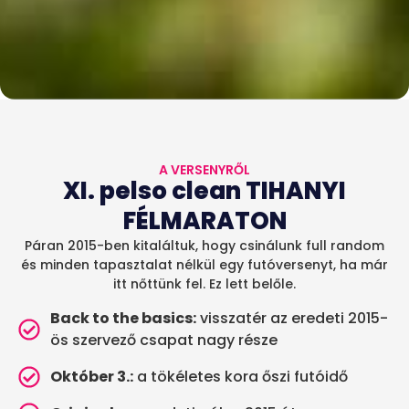
A VERSENYRŐL
XI. pelso clean TIHANYI
FÉLMARATON
Páran 2015-ben kitaláltuk, hogy csinálunk full random
és minden tapasztalat nélkül egy futóversenyt, ha már
itt nőttünk fel. Ez lett belőle.
Back to the basics:
visszatér az eredeti 2015-
ös szervező csapat nagy része
Október 3.:
a tökéletes kora őszi futóidő