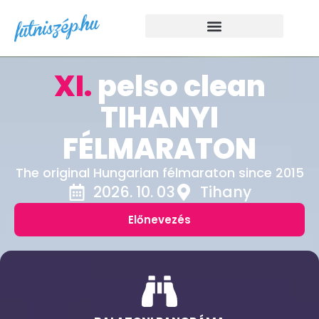
XI.
pelso clean
TIHANYI
FÉLMARATON
The original Hungarian félmaraton since 2015
2026. 10. 03
Tihany
Előnevezés