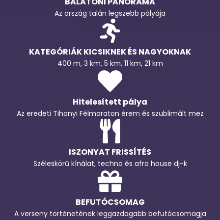
BALATONI PANORÁMA
Az ország talán legszebb pályája
KATEGÓRIÁK KICSIKNEK ÉS NAGYOKNAK
400 m, 3 km, 5 km, 11 km, 21 km
Hitelesített pálya
Az eredeti Tihanyi Félmaraton érem és szublimált mez
ISZONYAT FRISSÍTÉS
Széleskörű kínálat, techno és afro house dj-k
BEFUTÓCSOMAG
A verseny történetének leggazdagabb befutócsomagja