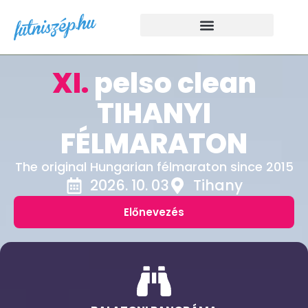
XI.
pelso clean
TIHANYI
FÉLMARATON
The original Hungarian félmaraton since 2015
2026. 10. 03
Tihany
Előnevezés