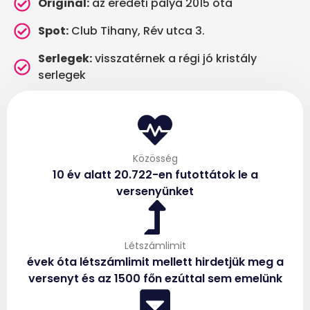
Original:
az eredeti pálya 2015 óta
Spot:
Club Tihany, Rév utca 3.
Serlegek:
visszatérnek a régi jó kristály
serlegek
Közösség
10 év alatt 20.722-en futottátok le a
versenyünket
Létszámlimit
évek óta létszámlimit mellett hirdetjük meg a
versenyt és az 1500 főn ezúttal sem emelünk