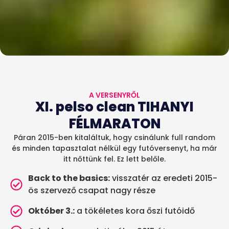
A VERSENYRŐL
XI. pelso clean TIHANYI
FÉLMARATON
Páran 2015-ben kitaláltuk, hogy csinálunk full random
és minden tapasztalat nélkül egy futóversenyt, ha már
itt nőttünk fel. Ez lett belőle.
Back to the basics:
visszatér az eredeti 2015-
ös szervező csapat nagy része
Október 3.:
a tökéletes kora őszi futóidő