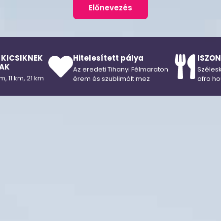
Előnevezés
Hitelesített pálya
ISZON
 KICSIKNEK
AK
Az eredeti Tihanyi Félmaraton
Szélesk
m, 11 km, 21 km
érem és szublimált mez
afro ho