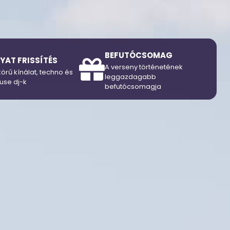
BEFUTÓCSOMAG
YAT FRISSÍTÉS
A verseny történetének
örű kínálat, techno és
leggazdagabb
use dj-k
befutócsomagja