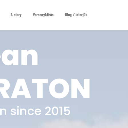
A story
Versenykiírás
Blog / interjúk
ean
ARATON
n since 2015