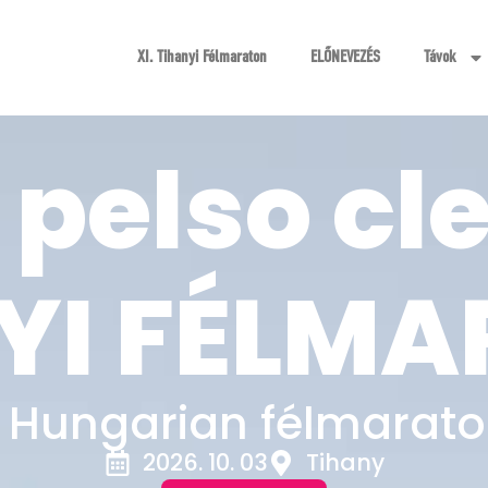
XI. Tihanyi Félmaraton
ELŐNEVEZÉS
Távok
pelso cl
YI FÉLM
l Hungarian félmarato
2026. 10. 03
Tihany