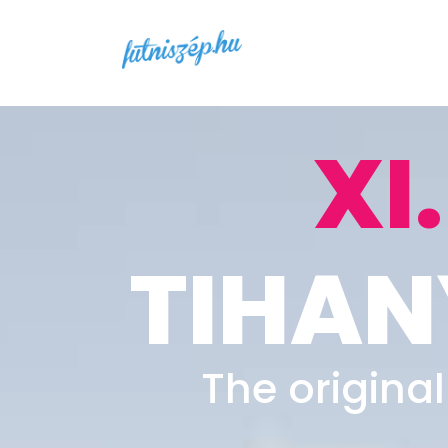
XI.
TIHAN
The origina