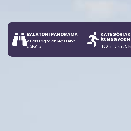
BALATONI PANORÁMA
KATEGÓRIÁK
ÉS NAGYOKN
Az ország talán legszebb
400 m, 3 km, 5 k
pályája